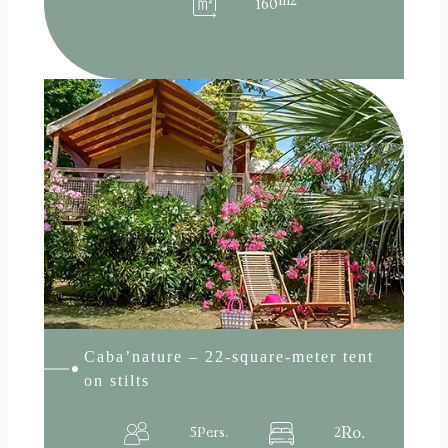
m2
160
:
Read more
Caba’nature
22-
square-
meter
tent
on
stilts
Caba’nature – 22-square-meter tent
on stilts
Ro.
5
Pers.
2