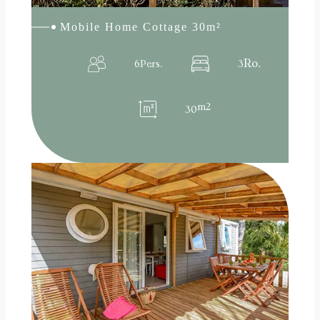
Mobile Home Cottage 30m²
Ro.
6
Pers.
3
m2
30
:
Read more
Mobile
Home
FAMILIAL
12
pers.