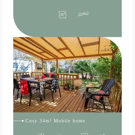
m2
20
:
Read more
Cosy
34m²
Mobile
home
Cosy 34m² Mobile home