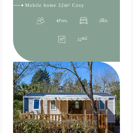
Mobile home 32m² Cosy
Ro.
4
Pers.
2
m2
32
:
Read more
Mobile
home
COTTAGE
30m²