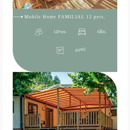
Mobile Home FAMILIAL 12 pers.
Ro.
12
Pers.
6
m2
60
:
Read more
Mobile
home
FAMILIAL
8
PERSONS