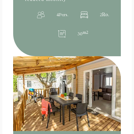
Ro.
4
Pers.
2
m2
30
:
Read more
Mobile
home
32m²
Cosy