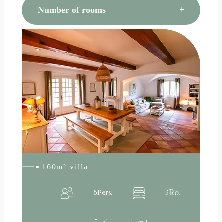
Number of rooms
:
Read more
160m²
villa
160m² villa
Ro.
6
Pers.
3