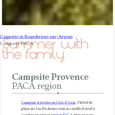
Campsite in Roquebrune-sur-Argens
Summer with
Campsite PACA
the family.
Campsite Provence
PACA region
Camping 4 étoiles en Côte d’Azur
, l’hôtel de
plein air Les Pêcheurs vous accueille d’avril à
octobre en région
région PACA
dans un parc