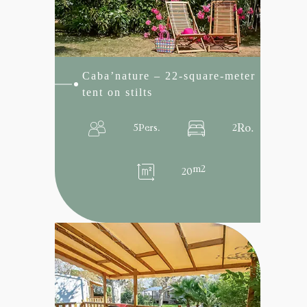
on
stilts
Caba’nature – 22-square-meter
tent on stilts
Ro.
5
Pers.
2
m2
20
:
Read more
Cosy
34m²
Mobile
home