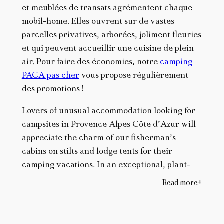
et meublées de transats agrémentent chaque
mobil-home. Elles ouvrent sur de vastes
parcelles privatives, arborées, joliment fleuries
et qui peuvent accueillir une cuisine de plein
air. Pour faire des économies, notre
camping
PACA pas cher
vous propose régulièrement
des promotions !
Lovers of unusual accommodation looking for
campsites in Provence Alpes Côte d’Azur will
appreciate the charm of our fisherman’s
cabins on stilts and lodge tents for their
camping vacations. In an exceptional, plant-
filled setting, they guarantee a relaxing stay
Read more
close to nature, without sacrificing any of your
comfort: for a charming vacation without
constraints, our atypical accommodations all