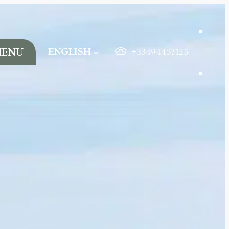
ENGLISH
ENU
+33494457125