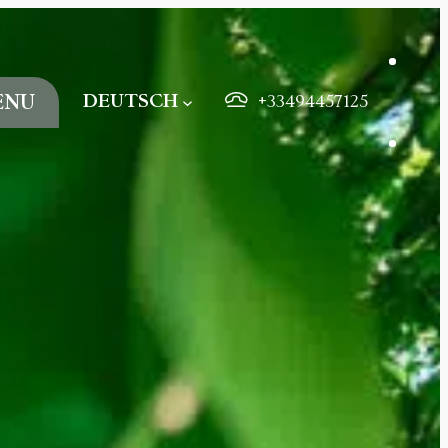
DEUTSCH
ENU
+33494457125