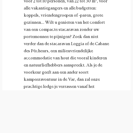
voor 2 tot 10 personen, van 22 tot 30 m², voor
alle vakantiegangers en alle budgetten:
koppels, vriendengroepen of -paren, grote
gezinnen… Wilt u genieten van het comfort
van een compacte stacaravan zonder uw
portemonnee te pijnigen? Zoek dan niet
verder dan de stacaravan Loggia of de Cabane
des Pêcheurs, een milieuvriendelijke
accommodatie van hout die vooral kinderen
en natuurliefhebbers aanspreekt. Als je de
voorkeur geeft aan een ander soort
kampeeravontuur in de Var, dan zal onze
prachtige lodge je verrassen vanaf het
moment dat je aankomt. Camping Les
Pêcheurs heeft ook ruime, lichte
gezinswoningen die speciaal zijn ontworpen
voor grote groepen, waarvan sommige een
gedeeld terras hebben.