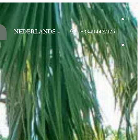
NEDERLANDS
+33494457125