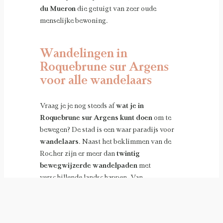
du Mueron
die getuigt van zeer oude
menselijke bewoning.
Wandelingen in
Roquebrune sur Argens
voor alle wandelaars
Vraag je je nog steeds af
wat je in
Roquebrune sur Argens kunt doen
om te
bewegen? De stad is een waar paradijs voor
wandelaars
. Naast het beklimmen van de
Rocher zijn er meer dan
twintig
bewegwijzerde wandelpaden
met
verschillende landschappen. Van
gemakkelijke familiewandelingen, zoals
rond
het Lac de l’Aréna
, tot meer veeleisende
circuits in
het bos van Palayson
of langs het