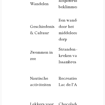
Roquebrune
Pano
Wandelen
beklimmen
sport
Een wandeling
Lief
Geschiedenis
door het
erfg
& Cultuur
middeleeuwse
nieu
dorp
Stranden en
Zwemmen in
Gezi
kreken van
zee
van 
Issambres
Gezi
Nautische
Recreatiecentrum
kind
activiteiten
Lac de l’Aréna
vrie
Lekkers voor
Chocolademakers
Fijnp