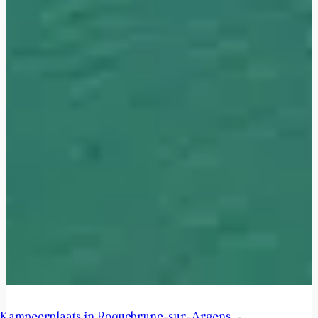
Kampeerplaats in Roquebrune-sur-Argens