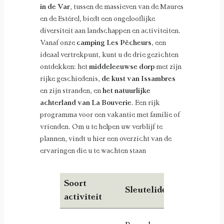
in de Var
, tussen de massieven van de Maures
en de Estérel, biedt een ongelooflijke
diversiteit aan landschappen en activiteiten.
Vanaf onze
camping Les Pêcheurs
, een
ideaal vertrekpunt, kunt u de drie gezichten
ontdekken: het
middeleeuwse dorp
met zijn
rijke geschiedenis,
de kust van Issambres
en zijn stranden, en
het natuurlijke
achterland van La Bouverie
. Een rijk
programma voor een vakantie met familie of
vrienden. Om u te helpen uw verblijf te
plannen, vindt u hier een overzicht van de
ervaringen die u te wachten staan
Soort
Sleutelidee
Idea
activiteit