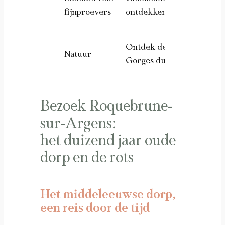
fijnproevers
ontdekken
leeft
Wand
Ontdek de
Natuur
liefh
Gorges du Blavet
geol
Bezoek Roquebrune-
sur-Argens:
het duizend jaar oude
dorp en de rots
Het middeleeuwse dorp,
een reis door de tijd