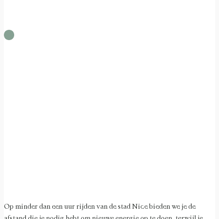
Op minder dan een uur rijden van de stad Nice bieden we je de
afstand die je nodig hebt om nieuwe energie op te doen, terwijl je