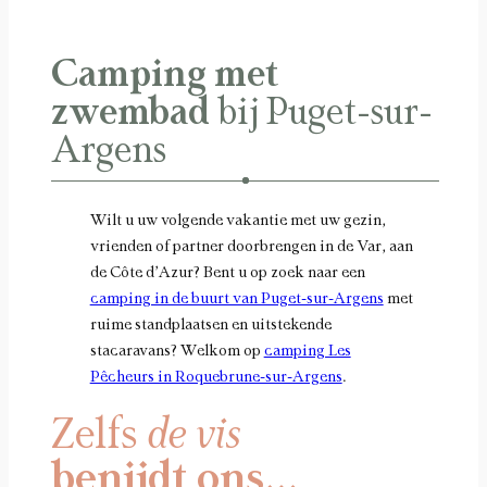
Camping met
zwembad
bij Puget-sur-
Argens
Wilt u uw volgende vakantie met uw gezin,
vrienden of partner doorbrengen in de Var, aan
de Côte d’Azur? Bent u op zoek naar een
camping in de buurt van Puget-sur-Argens
met
ruime standplaatsen en uitstekende
stacaravans? Welkom op
camping Les
Pêcheurs in Roquebrune-sur-Argens
.
Zelfs
de vis
benijdt ons…