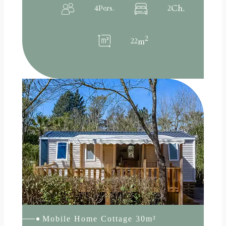
Ch.
4
Pers.
2
2
22
m
:
Lire la suite
Mobile
Home
COTTAGE
30m²
Mobile Home Cottage 30m²