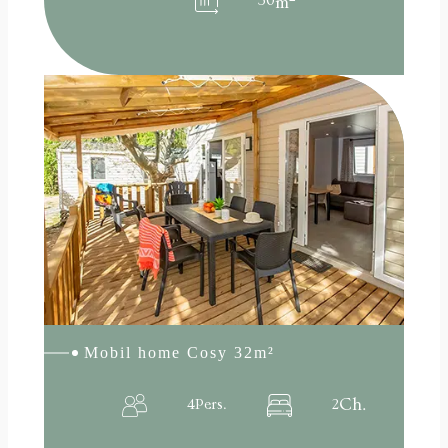
30
m
:
Lire la suite
Mobil
home
Cosy
32m²
Mobil home Cosy 32m²
Ch.
4
Pers.
2