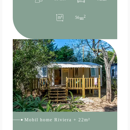
2
56
m
:
Lire la suite
Mobil
home
Riviera
+
22m²
Mobil home Riviera + 22m²