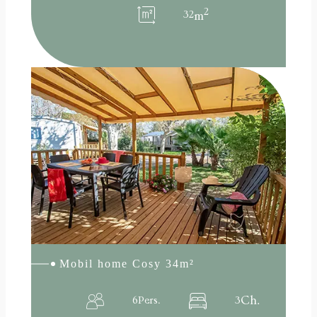
2
32
m
:
Lire la suite
Mobil
home
Cosy
34m²
Mobil home Cosy 34m²
Ch.
6
Pers.
3