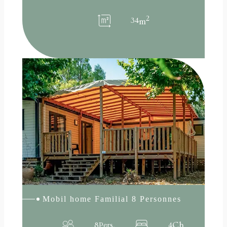
2
34
m
:
Lire la suite
Mobil
home
FAMILIAL
8
PERSONNES
Mobil home Familial 8 Personnes
Ch.
8
Pers.
4