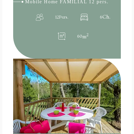
Mobile Home FAMILIAL 12 pers.
Ch.
12
Pers.
6
2
60
m
:
Lire la suite
Mobile
Home
Loggia
+
24m²