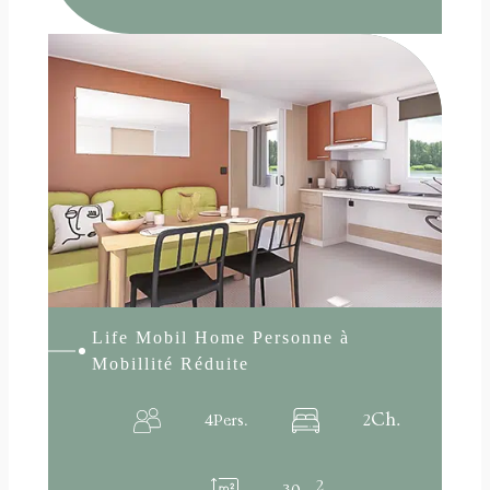
:
Lire la suite
LIFE
Mobil
Home
Personne
à
Mobillité
Réduite
Life Mobil Home Personne à
Mobillité Réduite
Ch.
4
Pers.
2
2