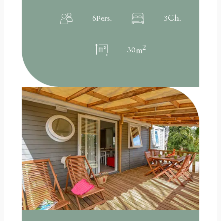
Ch.
6
Pers.
3
2
30
m
:
Lire la suite
Mobile
Home
FAMILIAL
12
pers.