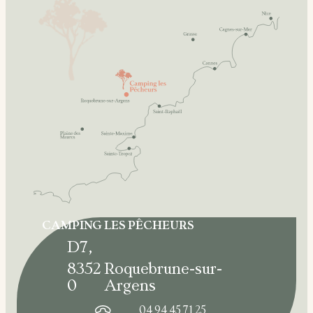
CAMPING LES PÊCHEURS
D7
,
8352
Roquebrune-sur-
0
Argens
04 94 45 71 25