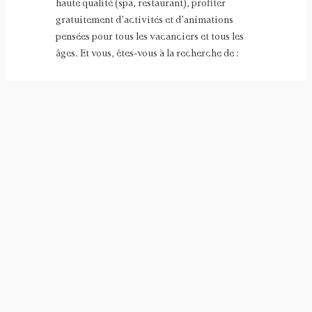
haute qualité (spa, restaurant), profiter
gratuitement d’activités et d’animations
pensées pour tous les vacanciers et tous les
âges. Et vous, êtes-vous à la recherche de :
Tourisme à Monaco
La principauté de Monaco a souvent fait
parler d’elle dans la presse people, mais elle
réserve bien d’autres charmes que son image
jet set avec son casino construit par Louis
Garnier, architecte de l’opéra de Paris, son
exceptionnel musée océanographique, ses
superbes jardins exotiques ou encore son
palais princier. Monaco-Ville, appelée aussi
le Rocher, est le cœur de l’Etat lui-même où le
Palais Princier est bâti. Le Palais peut être