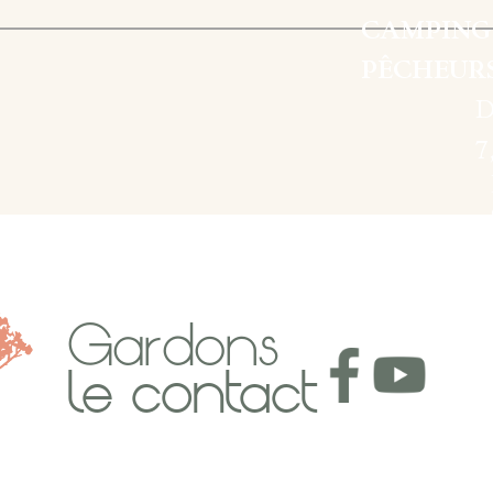
CAMPING 
PÊCHEUR
7
Gardons
le contact
8
3
5
2
0