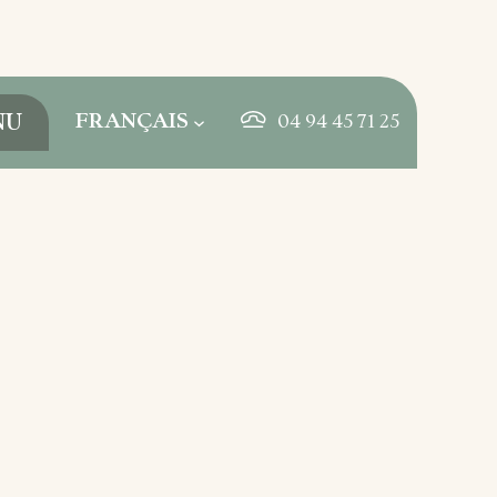
FRANÇAIS
NU
04 94 45 71 25