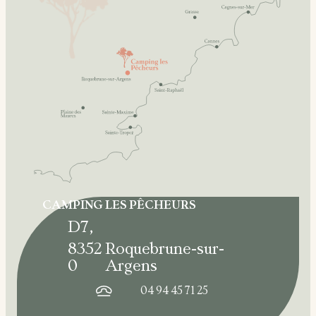
CAMPING LES PÊCHEURS
D7
,
8352
Roquebrune-sur-
0
Argens
04 94 45 71 25